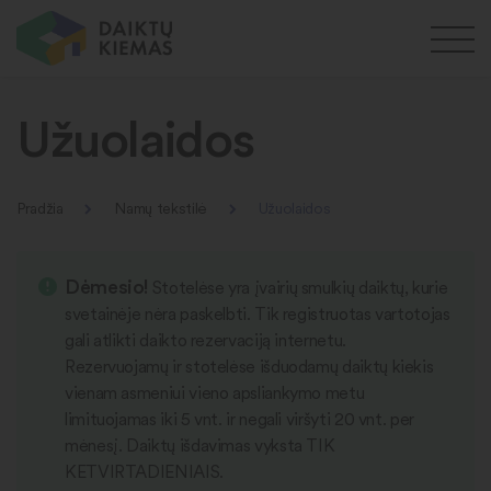
Užuolaidos
Pradžia
Namų tekstilė
Užuolaidos
Dėmesio!
Stotelėse yra įvairių smulkių daiktų, kurie
svetainėje nėra paskelbti. Tik registruotas vartotojas
gali atlikti daikto rezervaciją internetu.
Rezervuojamų ir stotelėse išduodamų daiktų kiekis
vienam asmeniui vieno apsliankymo metu
limituojamas iki 5 vnt. ir negali viršyti 20 vnt. per
mėnesį. Daiktų išdavimas vyksta TIK
KETVIRTADIENIAIS.