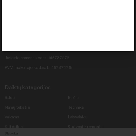
info@daiktukiemas.lt
Pramonės g. 15-71 , Šiauliai, LT-78137
Rekvizitai
Duomenys kaupiami ir saugomi Juridinių asmenų registre.
Juridinio asmens kodas: 145787276
PVM mokėtojo kodas: LT457872716
Daiktų kategorijos
Baldai
Buičiai
Namų tekstilė
Technika
Vaikams
Laisvalaikiui
Kiti daiktai
Statybai ir remontui
Slapukai