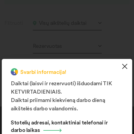
Filtruoti
Visų aikštelių daiktai
Rezervuotas
Svarbi informacija!
Produktų nerasta.
Daiktai (laisvi ir rezervuoti) išduodami TIK
KETVIRTADIENIAIS.
Daiktai priimami kiekvieną darbo dieną
aikštelės darbo valandomis.
Kontaktai
Stotelių adresai, kontaktiniai telefonai ir
darbo laikas
+370 664 36382