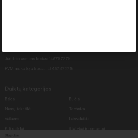
info@daiktukiemas.lt
Pramonės g. 15-71 , Šiauliai, LT-78137
Rekvizitai
Duomenys kaupiami ir saugomi Juridinių asmenų registre.
Juridinio asmens kodas: 145787276
PVM mokėtojo kodas: LT457872716
Daiktų kategorijos
Baldai
Buičiai
Namų tekstilė
Technika
Vaikams
Laisvalaikiui
Kiti daiktai
Statybai ir remontui
Slapukai