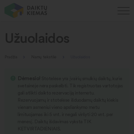
Užuolaidos
Pradžia
Namų tekstilė
Užuolaidos
Dėmesio!
Stotelėse yra įvairių smulkių daiktų, kurie
svetainėje nėra paskelbti. Tik registruotas vartotojas
gali atlikti daikto rezervaciją internetu.
Rezervuojamų ir stotelėse išduodamų daiktų kiekis
vienam asmeniui vieno apsliankymo metu
limituojamas iki 5 vnt. ir negali viršyti 20 vnt. per
mėnesį. Daiktų išdavimas vyksta TIK
KETVIRTADIENIAIS.