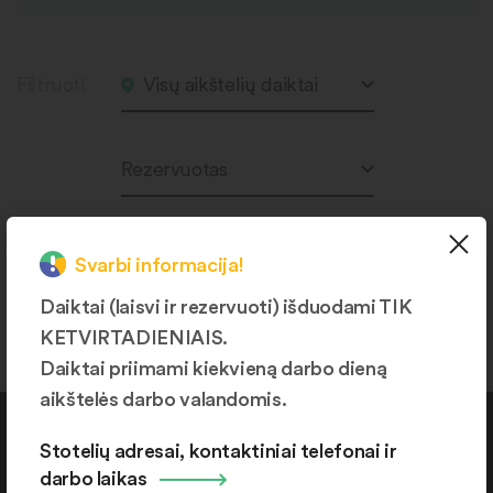
Filtruoti
Visų aikštelių daiktai
Rezervuotas
Svarbi informacija!
Produktų nerasta.
Daiktai (laisvi ir rezervuoti) išduodami TIK
KETVIRTADIENIAIS.
Daiktai priimami kiekvieną darbo dieną
aikštelės darbo valandomis.
Kontaktai
Stotelių adresai, kontaktiniai telefonai ir
darbo laikas
+370 664 36382