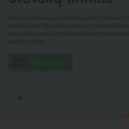
Namuose prisikaupė nereikalingų daiktų? Stotelės „
kaip tik Jums. Čia priimami geri dar tinkami naudojimui
dalinamasi su tais, kurie jaučia nepriteklių arba renkas
gyvenimo būdą.
Video apie mus