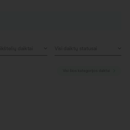
ikštelių daiktai
Visi daiktų statusai
Visi šios kategorijos daiktai