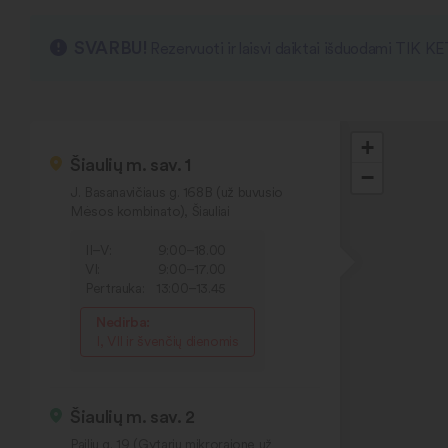
SVARBU!
Rezervuoti ir laisvi daiktai išduodami TIK K
+
Šiaulių m. sav. 1
−
J. Basanavičiaus g. 168B (už buvusio
Mėsos kombinato), Šiauliai
II–V:
9:00–18.00
VI:
9:00–17.00
Pertrauka:
13:00–13.45
Nedirba:
I, VII ir švenčių dienomis
Šiaulių m. sav. 2
Pailių g. 19 (Gytarių mikrorajone už