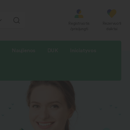
Registruotis
Rezervuoti
/prisijungti
daiktai
Naujienos
DUK
Iniciatyvos