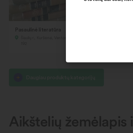
Pasaulinė literatūra
Šiaulių r., Kuršėnai, Ventos g.
192
Daugiau produktų kategorijų
Aikštelių žemėlapis i