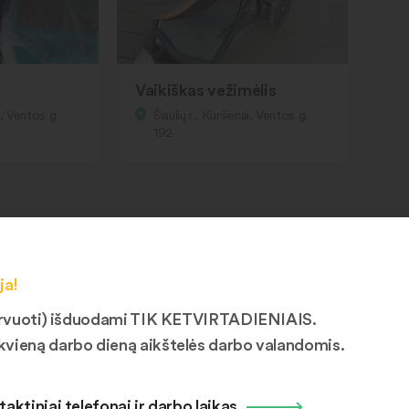
Vaikiškas vežimėlis
i, Ventos g.
Šiaulių r., Kuršėnai, Ventos g.
192
ja!
ezervuoti) išduodami TIK KETVIRTADIENIAIS.
kvieną darbo dieną aikštelės darbo valandomis.
taktiniai telefonai ir darbo laikas