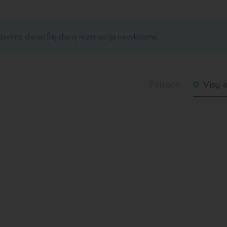
išdavimo diena! Šią dieną rezervacija nevykdoma.
Filtruoti
Visų a