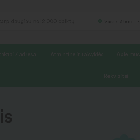
Visos aikštelės
aktai / adresai
Atmintinė ir taisyklės
Apie mus
Rekvizitai
is