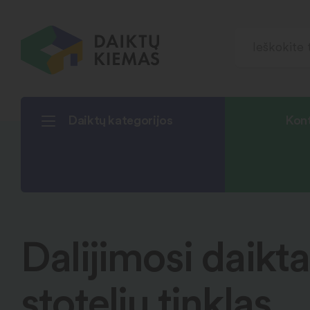
Daiktų kategorijos
Kont
Dalijimosi daikta
stotelių tinklas