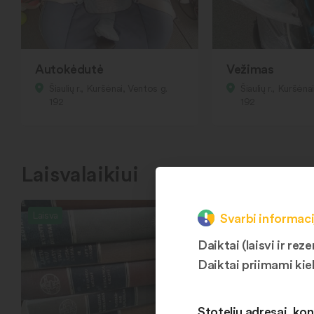
Autokėdutė
Vežimas
Šiaulių r., Kuršėnai, Ventos g.
Šiaulių r., Kuršėna
192
192
Laisvalaikiui
Laisva
Svarbi informaci
Daiktai (laisvi ir r
Daiktai priimami kie
Stotelių adresai, kon