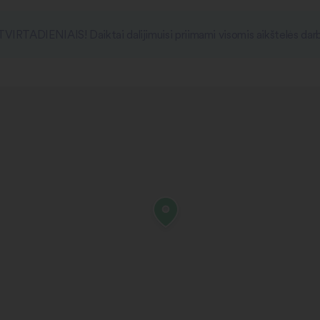
ETVIRTADIENIAIS! Daiktai dalijimuisi priimami visomis aikštelės dar