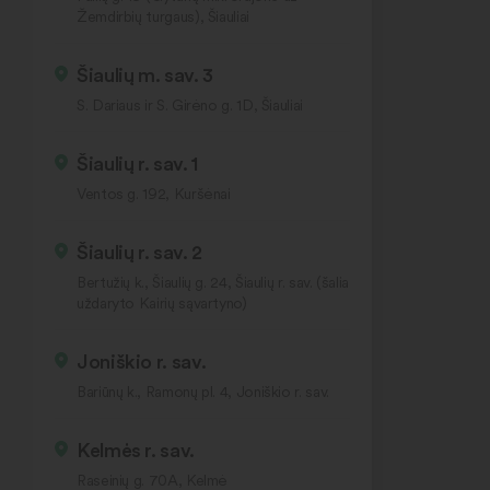
Žemdirbių turgaus), Šiauliai
Šiaulių m. sav. 3
S. Dariaus ir S. Girėno g. 1D, Šiauliai
Šiaulių r. sav. 1
Ventos g. 192, Kuršėnai
Šiaulių r. sav. 2
Bertužių k., Šiaulių g. 24, Šiaulių r. sav. (šalia
uždaryto Kairių sąvartyno)
Joniškio r. sav.
Bariūnų k., Ramonų pl. 4, Joniškio r. sav.
Kelmės r. sav.
Raseinių g. 70A, Kelmė