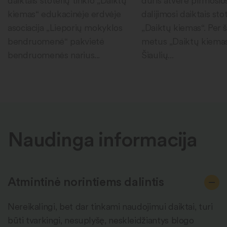
daiktais stotelių tinklo „Daiktų
duris atvėrė pirmosio
kiemas“ edukacinėje erdvėje
dalijimosi daiktais sto
asociacija „Lieporių mokyklos
„Daiktų kiemas“. Per 
bendruomenė“ pakvietė
metus „Daiktų kiema
bendruomenės narius...
Šiaulių...
Naudinga informacija
Atmintinė norintiems dalintis
Nereikalingi, bet dar tinkami naudojimui daiktai, turi
būti tvarkingi, nesuplyšę, neskleidžiantys blogo