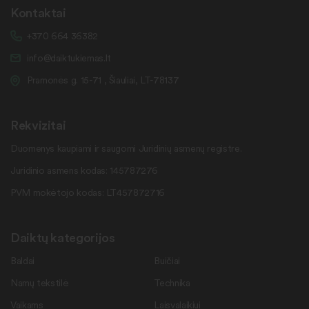
Kontaktai
+370 664 36382
info@daiktukiemas.lt
Pramonės g. 15-71 , Šiauliai, LT-78137
Rekvizitai
Duomenys kaupiami ir saugomi Juridinių asmenų registre.
Juridinio asmens kodas: 145787276
PVM mokėtojo kodas: LT457872716
Daiktų kategorijos
Baldai
Buičiai
Namų tekstilė
Technika
Vaikams
Laisvalaikiui