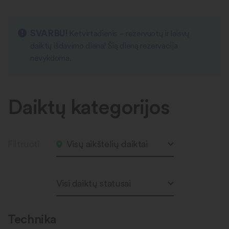
SVARBU!
Ketvirtadienis – rezervuotų ir laisvų
daiktų išdavimo diena! Šią dieną rezervacija
nevykdoma.
Daiktų kategorijos
Filtruoti
Visų aikštelių daiktai
Visi daiktų statusai
Technika