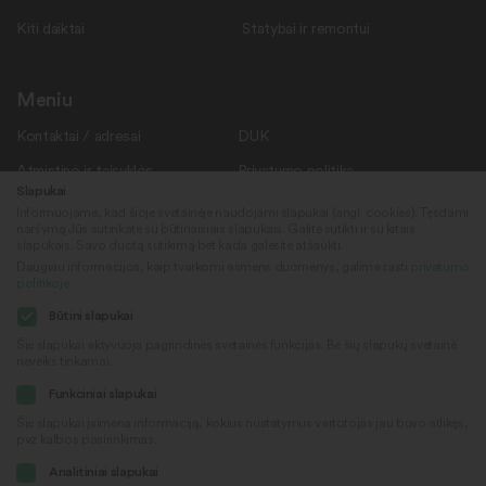
Kiti daiktai
Statybai ir remontui
Meniu
Kontaktai / adresai
DUK
Atmintinė ir taisyklės
Privatumo politika
Slapukai
Savanoriams
Apie mus
Informuojame, kad šioje svetainėje naudojami slapukai (angl. cookies). Tęsdami
naršymą Jūs sutinkate su būtinaisiais slapukais. Galite sutikti ir su kitais
Rekvizitai
Naujienos
slapukais. Savo duotą sutikimą bet kada galėsite atšaukti.
Daugiau informacijos, kaip tvarkomi asmens duomenys, galima rasti
privatumo
politikoje
.
Sekite mus
© 2022
Būtini slapukai
„Daiktų kiemas“
Šie slapukai aktyvuoja pagrindines svetainės funkcijas. Be šių slapukų svetainė
neveiks tinkamai.
Sukūrė
Facebook
Funkciniai slapukai
Šie slapukai įsimena informaciją, kokius nustatymus vartotojas jau buvo atlikęs,
pvz kalbos pasirinkimas.
Youtube
Analitiniai slapukai