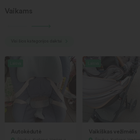
Vaikams
Visi šios kategorijos daiktai
Laisva
Laisva
Autokėdutė
Vaikiškas vežimėlis
Šiaulių r., Kuršėnai, Ventos g.
Šiaulių r., Kuršėnai, Ventos