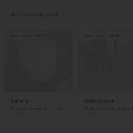
Visi šios kategorijos daiktai
Rezervuota iki 08-13
Rezervuota iki 08-13
Boileris
Krūmapjovė
Naujoji Akmenė, Respublikos
Naujoji Akmenė, Respubl
g. 84
g. 84