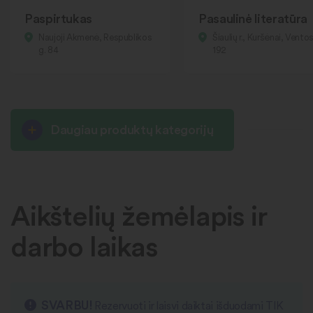
Paspirtukas
Pasaulinė literatūra
Naujoji Akmenė, Respublikos
Šiaulių r., Kuršėnai, Ventos
g. 84
192
Daugiau produktų kategorijų
Aikštelių žemėlapis ir
darbo laikas
SVARBU!
Rezervuoti ir laisvi daiktai išduodami TIK