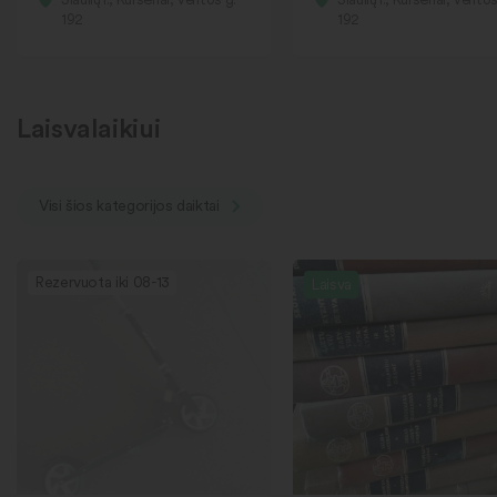
192
192
Laisvalaikiui
Visi šios kategorijos daiktai
Rezervuota iki 08-13
Laisva