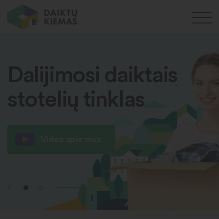
Dalijimosi daiktais
stotelių tinklas
Video apie mus