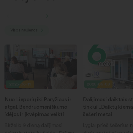
Visos naujienos
2026-06-11
2026-06-09
Nuo Lieporių iki Paryžiaus ir
Dalijimosi daiktais st
atgal. Bendruomeniškumo
tinklui „Daiktų kiema
idėjos ir įkvėpimas veikti
šešeri metai
Birželio 9 dieną dalijimosi
Lygiai prieš šešerius