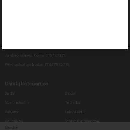
info@daiktukiemas.lt
Pramonės g. 15-71 , Šiauliai, LT-78137
Rekvizitai
Duomenys kaupiami ir saugomi Juridinių asmenų registre.
Juridinio asmens kodas: 145787276
PVM mokėtojo kodas: LT457872716
Daiktų kategorijos
Baldai
Buičiai
Namų tekstilė
Technika
Vaikams
Laisvalaikiui
Kiti daiktai
Statybai ir remontui
Slapukai