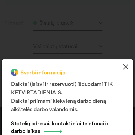
Filtruoti
Šiaulių r. sav. 2
Visi daiktų statusai
Svarbi informacija!
Produktų nerasta.
Daiktai (laisvi ir rezervuoti) išduodami TIK
KETVIRTADIENIAIS.
Daiktai priimami kiekvieną darbo dieną
aikštelės darbo valandomis.
Kontaktai
Stotelių adresai, kontaktiniai telefonai ir
darbo laikas
+370 664 36382