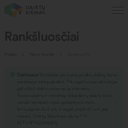
Rankšluosčiai
Pradžia
Namų tekstilė
Rankšluosčiai
Dėmesio!
Stotelėse yra įvairių smulkių daiktų, kurie
svetainėje nėra paskelbti. Tik registruotas vartotojas
gali atlikti daikto rezervaciją internetu.
Rezervuojamų ir stotelėse išduodamų daiktų kiekis
vienam asmeniui vieno apsliankymo metu
limituojamas iki 5 vnt. ir negali viršyti 20 vnt. per
mėnesį. Daiktų išdavimas vyksta TIK
KETVIRTADIENIAIS.