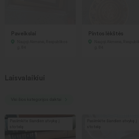
Paveikslai
Pintos lėkštės
Naujoji Akmenė, Respublikos
Naujoji Akmenė, Respubl
g. 84
g. 84
Laisvalaikiui
Visi šios kategorijos daiktai
Pasiimkite šiandien atvykę į
Pasiimkite šiandien atvykę į
stotelę
stotelę