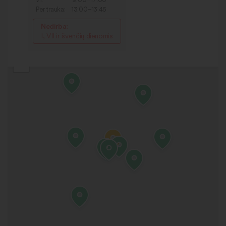
Pertrauka:
13:00–13.45
Nedirba:
I, VII ir švenčių dienomis
+
−