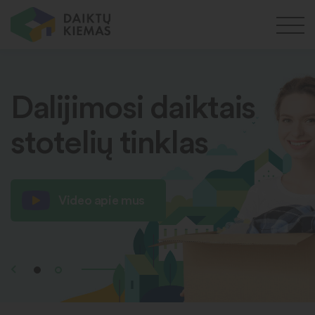
Dalijimosi daiktais
stotelių tinklas
Video apie mus