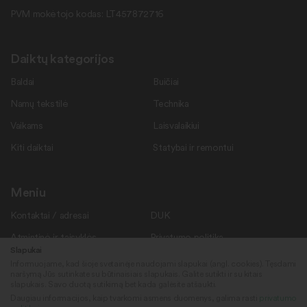
PVM mokėtojo kodas: LT457872716
Daiktų kategorijos
Baldai
Buičiai
Namų tekstilė
Technika
Vaikams
Laisvalaikiui
Kiti daiktai
Statybai ir remontui
Meniu
Kontaktai / adresai
DUK
Atmintinė ir taisyklės
Privatumo politika
Slapukai
Savanoriams
Apie mus
Informuojame, kad šioje svetainėje naudojami slapukai (angl. cookies). Tęsdami
naršymą Jūs sutinkate su būtinaisiais slapukais. Galite sutikti ir su kitais
Rekvizitai
Naujienos
slapukais. Savo duotą sutikimą bet kada galėsite atšaukti.
Daugiau informacijos, kaip tvarkomi asmens duomenys, galima rasti
privatumo