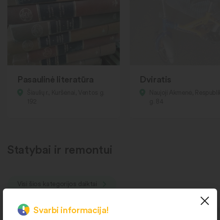
Pasaulinė literatūra
Dviratis
Šiaulių r., Kuršėnai, Ventos g.
Naujoji Akmenė, Respubl
192
g. 84
Statybai ir remontui
Visi šios kategorijos daiktai
Svarbi informacija!
Pasiimkite šiandien atvykę į
Pasiimkite šiandien atvykę į