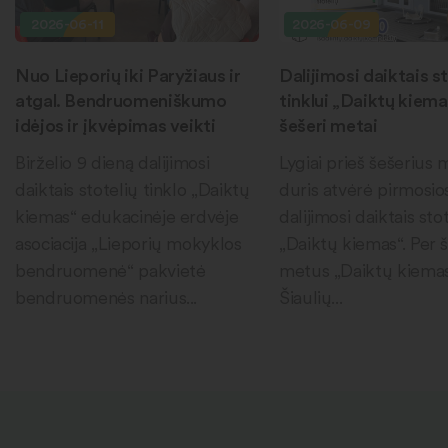
2026-06-11
2026-06-09
Nuo Lieporių iki Paryžiaus ir
Dalijimosi daiktais st
atgal. Bendruomeniškumo
tinklui „Daiktų kiema
idėjos ir įkvėpimas veikti
šešeri metai
Birželio 9 dieną dalijimosi
Lygiai prieš šešerius
daiktais stotelių tinklo „Daiktų
duris atvėrė pirmosio
kiemas“ edukacinėje erdvėje
dalijimosi daiktais sto
asociacija „Lieporių mokyklos
„Daiktų kiemas“. Per 
bendruomenė“ pakvietė
metus „Daiktų kiema
bendruomenės narius...
Šiaulių...