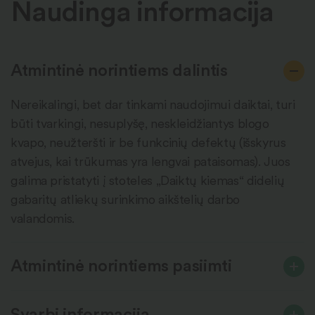
Naudinga informacija
Atmintinė norintiems dalintis
Nereikalingi, bet dar tinkami naudojimui daiktai, turi
būti tvarkingi, nesuplyšę, neskleidžiantys blogo
kvapo, neužteršti ir be funkcinių defektų (išskyrus
atvejus, kai trūkumas yra lengvai pataisomas). Juos
galima pristatyti į stoteles „Daiktų kiemas“ didelių
gabaritų atliekų surinkimo aikštelių darbo
valandomis.
Atmintinė norintiems pasiimti
Svarbi informacija