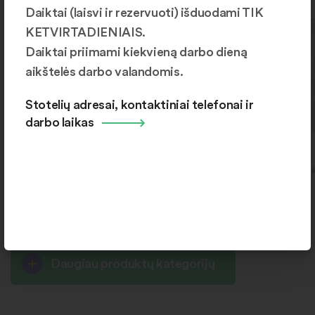
stotelę
Daiktai (laisvi ir rezervuoti) išduodami TIK
stotelę
KETVIRTADIENIAIS.
Daiktai priimami kiekvieną darbo dieną
aikštelės darbo valandomis.
Stotelių adresai, kontaktiniai telefonai ir
darbo laikas
Durys
Plyteles
Šiaulių r., Kuršėnai, Ventos g.
Naujoji Akmenė, Respubl
192
g. 84
Daugiau produktų kategorijų