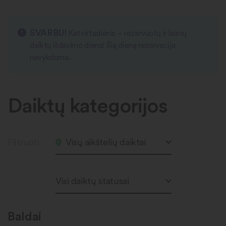
SVARBU!
Ketvirtadienis – rezervuotų ir laisvų
daiktų išdavimo diena! Šią dieną rezervacija
nevykdoma.
Daiktų kategorijos
Filtruoti
Visų aikštelių daiktai
Visi daiktų statusai
Baldai