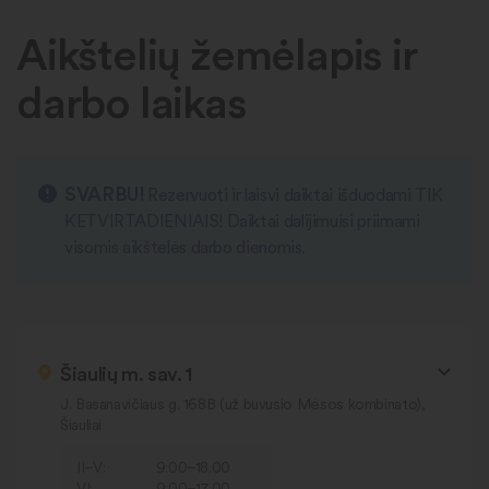
Aikštelių žemėlapis ir
darbo laikas
SVARBU!
Rezervuoti ir laisvi daiktai išduodami TIK
KETVIRTADIENIAIS! Daiktai dalijimuisi priimami
visomis aikštelės darbo dienomis.
Šiaulių m. sav. 1
J. Basanavičiaus g. 168B (už buvusio Mėsos kombinato),
Šiauliai
II–V:
9:00–18.00
VI:
9:00–17.00