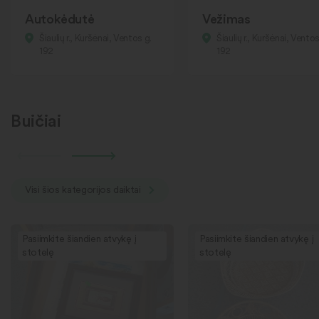
Autokėdutė
Vežimas
Šiaulių r., Kuršėnai, Ventos g.
Šiaulių r., Kuršėnai, Ventos
192
192
Buičiai
Visi šios kategorijos daiktai
Pasiimkite šiandien atvykę į
Pasiimkite šiandien atvykę į
stotelę
stotelę